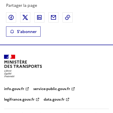
Partager la page
Partager sur Facebook
Partager sur X
Partager sur LinkedIn
Partager par email
Copier le lien de la 
S'abonner
MINISTÈRE
DES TRANSPORTS
info.gouv.fr
service-public.gouv.fr
legifrance.gouv.fr
data.gouv.fr