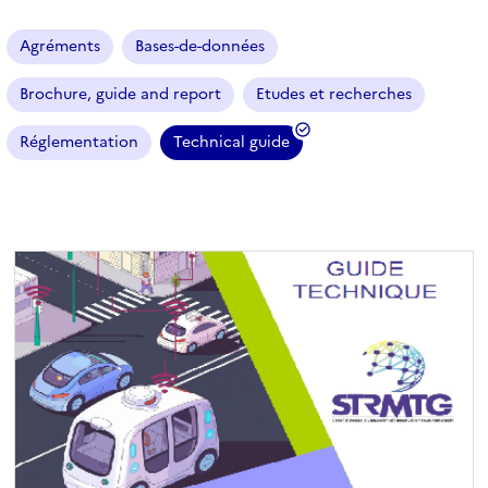
a
r
Agréments
Bases-de-données
t
i
Brochure, guide and report
Etudes et recherches
c
l
Réglementation
Technical guide
e
(
s
f
i
l
t
r
e
s
é
l
e
c
t