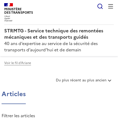
Reche
MINISTÈRE
DES TRANSPORTS
STRMTG - Service technique des remontées
mécaniques et des transports guidés
40 ans d’expertise au service de la sécurité des
transports d’aujourd’hui et de demain
Voir le fil d'Ariane
T
Du plus récent au plus ancien
r
i
Articles
e
r
l
e
Filtrer les articles
s