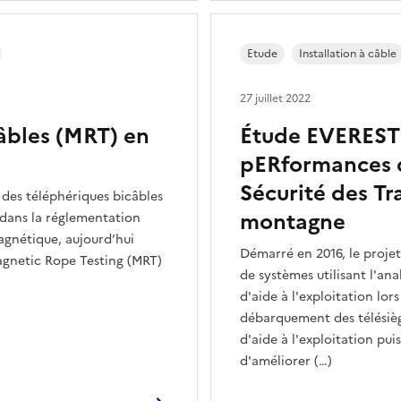
Etude
Installation à câble
27 juillet 2022
âbles (MRT) en
Étude EVEREST 
pERformances d
Sécurité des Tr
s des téléphériques bicâbles
montagne
e dans la réglementation
agnétique, aujourd’hui
Démarré en 2016, le proje
agnetic Rope Testing (MRT)
de systèmes utilisant l'an
d'aide à l'exploitation l
débarquement des télésiège
d'aide à l'exploitation pui
d'améliorer (…)