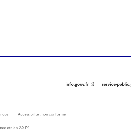
ien de la page dans le presse-papier
info.gouv.fr
service-public.
-nous
Accessibilité : non conforme
ence etalab-2.0