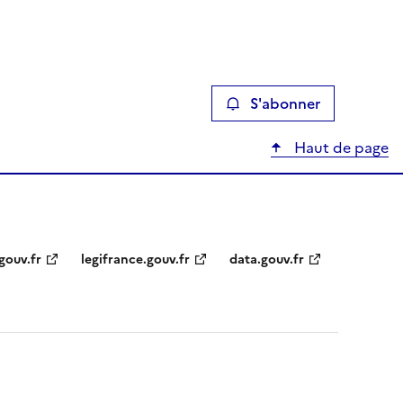
S'abonner
Haut de page
gouv.fr
legifrance.gouv.fr
data.gouv.fr