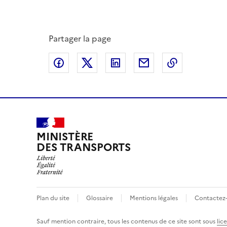
Partager la page
Partager sur Facebook
Partager sur X
Partager sur LinkedIn
Partager par email
Copier le l
MINISTÈRE
DES TRANSPORTS
Plan du site
Glossaire
Mentions légales
Contactez
Sauf mention contraire, tous les contenus de ce site sont sous
lic