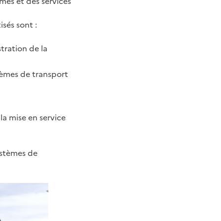
es et des services
sés sont :
tration de la
tèmes de transport
a mise en service
systèmes de