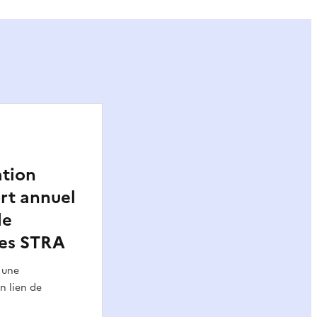
ation
ort annuel
de
des STRA
 une
n lien de