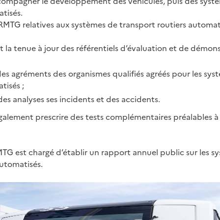
ompagner le développement des véhicules, puis des systèm
tisés.
RMTG relatives aux systèmes de transport routiers automati
et la tenue à jour des référentiels d’évaluation et de démons
des agréments des organismes qualifiés agréés pour les sys
tisés ;
 des analyses ses incidents et des accidents.
lement prescrire des tests complémentaires préalables à l
RMTG est chargé d’établir un rapport annuel public sur les 
automatisés.