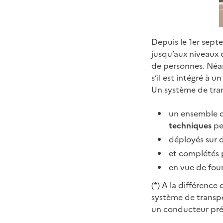
Depuis le 1er sept
jusqu’aux niveaux 
de personnes. Néan
s’il est intégré à u
Un système de tran
un ensemble 
techniques
per
déployés sur 
et complétés 
en vue de four
(*) A la différence
système de transpo
un conducteur pré