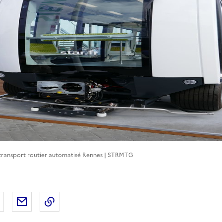
transport routier automatisé Rennes | STRMTG
 Facebook
er sur X
Partager sur LinkedIn
Partager par email
Copier le lien de la page dans le presse-pap