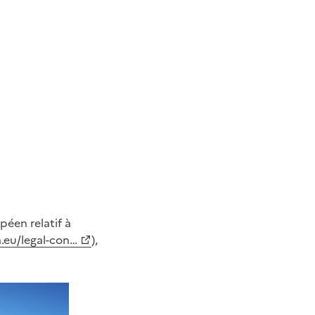
éen relatif à
a.eu/legal-con…
),