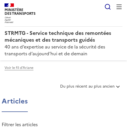
Reche
MINISTÈRE
DES TRANSPORTS
STRMTG - Service technique des remontées
mécaniques et des transports guidés
40 ans d’expertise au service de la sécurité des
transports d’aujourd’hui et de demain
Voir le fil d'Ariane
T
Du plus récent au plus ancien
r
i
Articles
e
r
l
e
Filtrer les articles
s