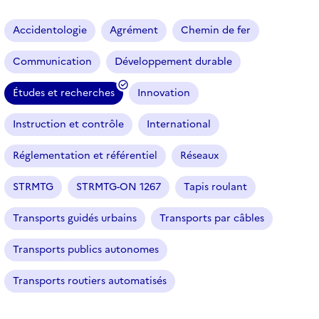
a
r
Accidentologie
Agrément
Chemin de fer
t
i
Communication
Développement durable
c
l
Études et recherches
Innovation
e
(
s
f
Instruction et contrôle
International
i
l
Réglementation et référentiel
Réseaux
t
r
STRMTG
STRMTG-ON 1267
Tapis roulant
e
Transports guidés urbains
Transports par câbles
s
é
Transports publics autonomes
l
e
Transports routiers automatisés
c
t