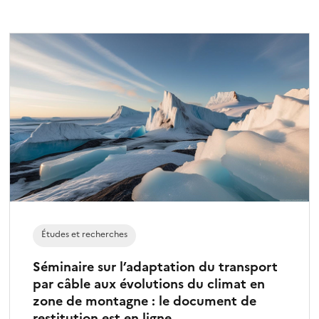
i
o
n
n
é
)
Études et recherches
Séminaire sur l’adaptation du transport
par câble aux évolutions du climat en
zone de montagne : le document de
restitution est en ligne